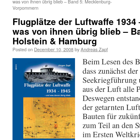
was von ihnen übrig blieb – Band 5: Mecklenburg-
Vorpommern
Flugplätze der Luftwaffe 193
was von ihnen übrig blieb – B
Holstein & Hamburg
Posted on
December 10, 2008
by
Andreas Zapf
Beim Lesen des B
dass zunächst der
Seekriegführung 
aus der Luft alle
Deswegen entstand
der getarnten Luft
Bauten für zukünft
zum Teil an den S
im Ersten Weltkri