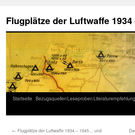
Flugplätze der Luftwaffe 1934
Skip
Startseite
Bezugsquellen
Leseproben
Literaturempfehlun
to
content
←
Flugplätze der Luftwaffe 1934 – 1945… und
Das