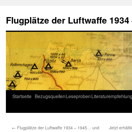
Flugplätze der Luftwaffe 1934
Skip
Startseite
Bezugsquellen
Leseproben
Literaturempfehlun
to
content
←
Flugplätze der Luftwaffe 1934 – 1945… und
Jetzt erhäl