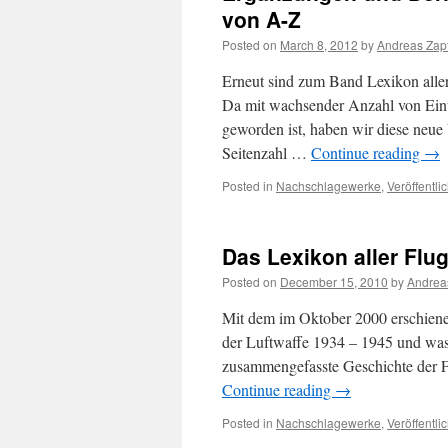
von A-Z
Posted on
March 8, 2012
by
Andreas Zap
Erneut sind zum Band Lexikon alle
Da mit wachsender Anzahl von Eint
geworden ist, haben wir diese neue 
Seitenzahl …
Continue reading
→
Posted in
Nachschlagewerke
,
Veröffentli
Das Lexikon aller Flu
Posted on
December 15, 2010
by
Andrea
Mit dem im Oktober 2000 erschiene
der Luftwaffe 1934 – 1945 und was 
zusammengefasste Geschichte der Fl
Continue reading
→
Posted in
Nachschlagewerke
,
Veröffentli