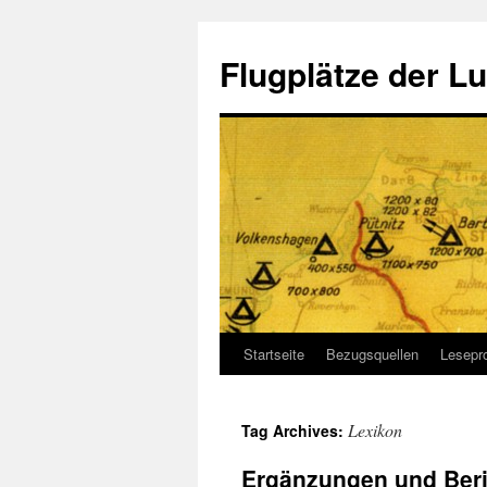
Flugplätze der Lu
Startseite
Bezugsquellen
Lesepr
Skip
to
Lexikon
Tag Archives:
content
Ergänzungen und Beri