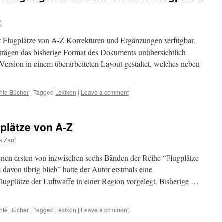
f
r Flugplätze von A-Z Korrekturen und Ergänzungen verfügbar.
rägen das bisherige Format des Dokuments unübersichtlich
Version in einem überarbeiteten Layout gestaltet, welches neben
chte Bücher
|
Tagged
Lexikon
|
Leave a comment
gplätze von A-Z
s Zapf
nen ersten von inzwischen sechs Bänden der Reihe “Flugplätze
davon übrig blieb” hatte der Autor erstmals eine
ugplätze der Luftwaffe in einer Region vorgelegt. Bisherige …
chte Bücher
|
Tagged
Lexikon
|
Leave a comment