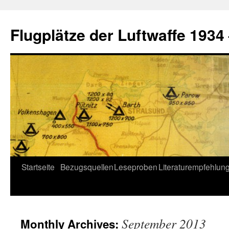
Flugplätze der Luftwaffe 1934
Skip
Startseite
Bezugsquellen
Leseproben
Literaturempfehlun
to
content
September 2013
Monthly Archives: