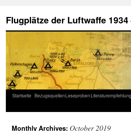
Flugplätze der Luftwaffe 1934
Skip
Startseite
Bezugsquellen
Leseproben
Literaturempfehlun
to
content
October 2019
Monthly Archives: