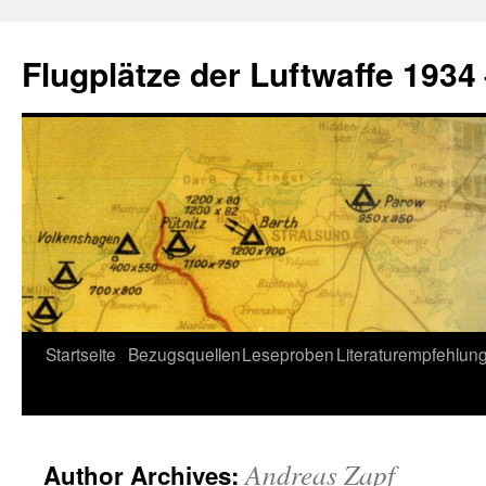
Flugplätze der Luftwaffe 1934
Skip
Startseite
Bezugsquellen
Leseproben
Literaturempfehlun
to
content
Andreas Zapf
Author Archives: