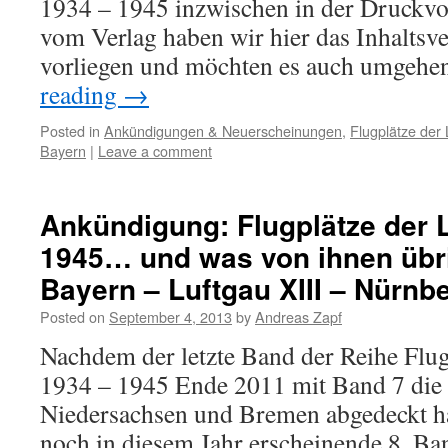
1934 – 1945 inzwischen in der Druckvo
vom Verlag haben wir hier das Inhaltsv
vorliegen und möchten es auch umgeh
reading
→
Posted in
Ankündigungen & Neuerscheinungen
,
Flugplätze der 
Bayern
|
Leave a comment
Ankündigung: Flugplätze der L
1945… und was von ihnen übri
Bayern – Luftgau XIII – Nürnb
Posted on
September 4, 2013
by
Andreas Zapf
Nachdem der letzte Band der Reihe Flug
1934 – 1945 Ende 2011 mit Band 7 die
Niedersachsen und Bremen abgedeckt ha
noch in diesem Jahr erscheinende 8. Ba