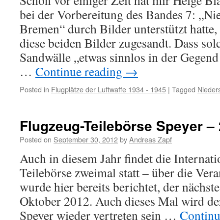
Schon vor einiger Zeit hat mir Helge Bla
bei der Vorbereitung des Bandes 7: „Ni
Bremen“ durch Bilder unterstützt hatte
diese beiden Bilder zugesandt. Dass sol
Sandwälle „etwas sinnlos in der Gegen
…
Continue reading
→
Posted in
Flugplätze der Luftwaffe 1934 - 1945
|
Tagged
Nieder
Flugzeug-Teilebörse Speyer – 
Posted on
September 30, 2012
by
Andreas Zapf
Auch in diesem Jahr findet die Internat
Teilebörse zweimal statt – über die Ver
wurde hier bereits berichtet, der nächste
Oktober 2012. Auch dieses Mal wird d
Speyer wieder vertreten sein …
Continu